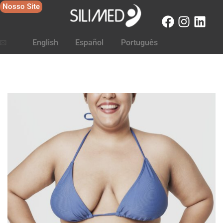
Nosso Site
English
Español
Português