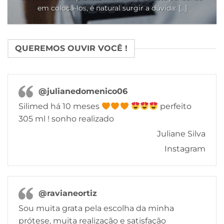
em colocá-los, é natural surgir a dúvida: [...]
QUEREMOS OUVIR VOCÊ !
@julianedomenico06
Silimed há 10 meses
perfeito
305 ml ! sonho realizado
Juliane Silva
Instagram
@ravianeortiz
Sou muita grata pela escolha da minha
prótese, muita realização e satisfação