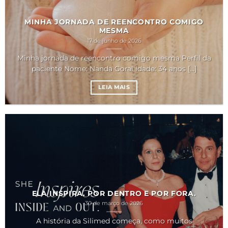
MINHA JORNADA DE REENCONTRO COMIGO
MESMA
17 de junho de 2026
Minha jornada de reencontro comigo mesma Perfil da
paciente Nome: Nanda Goral Idade: 34 anos [...]
LEIA MAIS
ELA INSPIRA. POR DENTRO E POR FORA.
30 de março de 2026
A história da Silimed começa, como muitos