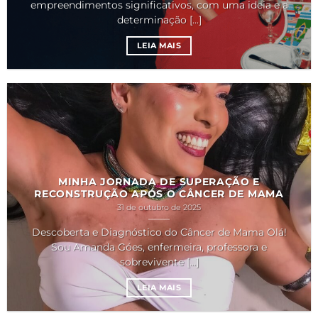
empreendimentos significativos, com uma ideia e a
determinação [...]
LEIA MAIS
MINHA JORNADA DE SUPERAÇÃO E
RECONSTRUÇÃO APÓS O CÂNCER DE MAMA
31 de outubro de 2025
Descoberta e Diagnóstico do Câncer de Mama Olá!
Sou Amanda Góes, enfermeira, professora e
sobrevivente [...]
LEIA MAIS