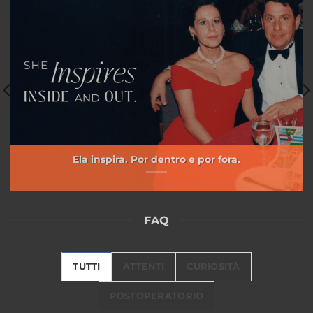
Ela inspira. Por dentro e por fora.
FAQ
TUTTI
ATTENTI
CURIOSITÀ
POSTOPERATORIO