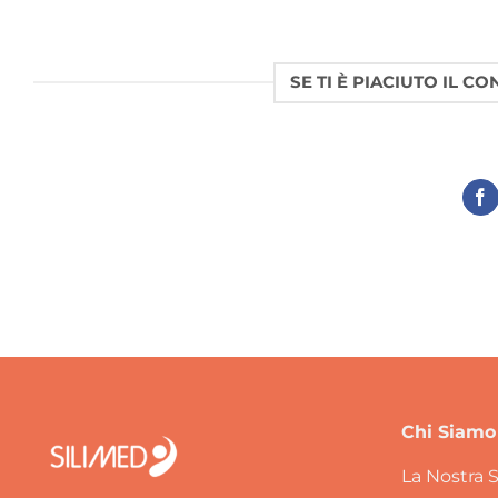
SE TI È PIACIUTO IL C
Chi Siamo
La Nostra S