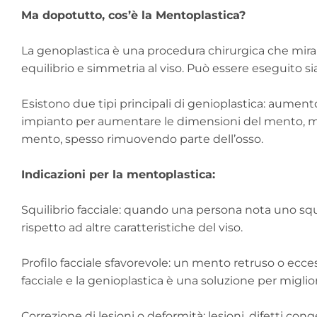
Ma dopotutto, cos’è la Mentoplastica?
La genoplastica è una procedura chirurgica che mira
equilibrio e simmetria al viso. Può essere eseguito s
Esistono due tipi principali di genioplastica: aument
impianto per aumentare le dimensioni del mento, men
mento, spesso rimuovendo parte dell’osso.
Indicazioni per la mentoplastica:
Squilibrio facciale: quando una persona nota uno sq
rispetto ad altre caratteristiche del viso.
Profilo facciale sfavorevole: un mento retruso o ec
facciale e la genioplastica è una soluzione per migli
Correzione di lesioni o deformità: lesioni, difetti c