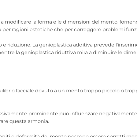
 a modificare la forma e le dimensioni del mento, forne
ia per ragioni estetiche che per correggere problemi funzi
o e riduzione. La genioplastica additiva prevede l’inseri
tre la genioplastica riduttiva mira a diminuire le dime
uilibrio facciale dovuto a un mento troppo piccolo o tro
cessivamente prominente può influenzare negativamente i
orare questa armonia.
ongeniti o deformità del mento possono essere corretti med