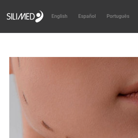
English
Español
Português