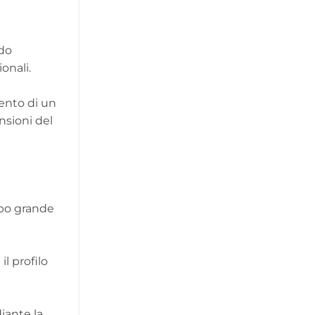
ndo
onali.
mento di un
nsioni del
ppo grande
l profilo
iante la