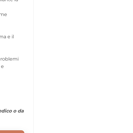
come
a e il
problemi
 e
edico o da