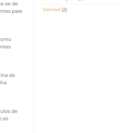
ue-se de
Silimed
(2)
ntes para
 como
entes
tina de
lha
culos de
o só