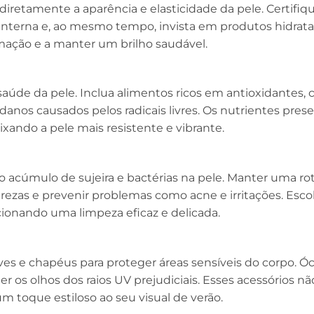
diretamente a aparência e elasticidade da pele. Certifiq
interna e, ao mesmo tempo, invista em produtos hidrata
camação e a manter um brilho saudável.
aúde da pele. Inclua alimentos ricos em antioxidantes,
danos causados pelos radicais livres. Os nutrientes pres
xando a pele mais resistente e vibrante.
o acúmulo de sujeira e bactérias na pele. Manter uma ro
rezas e prevenir problemas como acne e irritações. Esco
ionando uma limpeza eficaz e delicada.
eves e chapéus para proteger áreas sensíveis do corpo. Ó
 os olhos dos raios UV prejudiciais. Esses acessórios nã
 toque estiloso ao seu visual de verão.