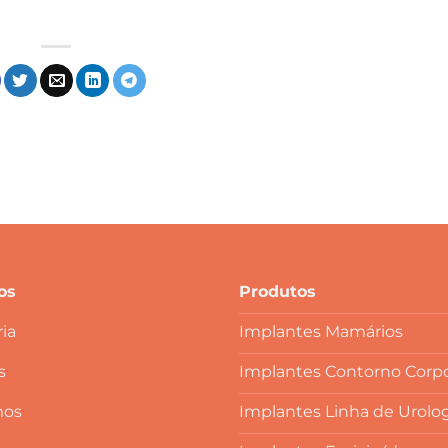
os
Produtos
ia
Implantes Mamários
s
Implantes Contorno Corpo
mos
Implantes Linha de Urolo