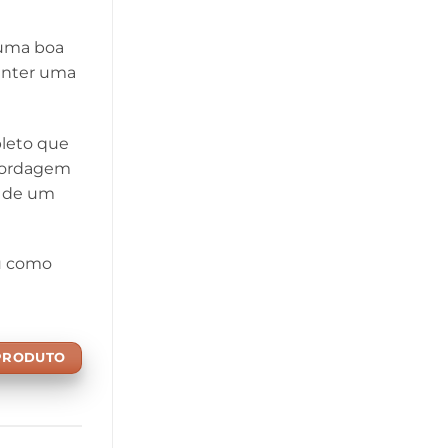
 uma boa
manter uma
pleto que
abordagem
e de um
ou como
 PRODUTO