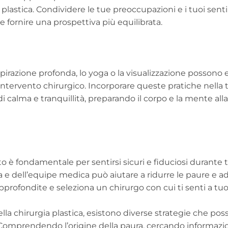
 plastica. Condividere le tue preoccupazioni e i tuoi sen
o e fornire una prospettiva più equilibrata.
pirazione profonda, lo yoga o la visualizzazione possono 
l’intervento chirurgico. Incorporare queste pratiche nella 
i calma e tranquillità, preparando il corpo e la mente alla
to è fondamentale per sentirsi sicuri e fiduciosi durante t
a e dell’equipe medica può aiutare a ridurre le paure e a
approfondite e seleziona un chirurgo con cui ti senti a tu
ella chirurgia plastica, esistono diverse strategie che po
. Comprendendo l’origine della paura, cercando informazio