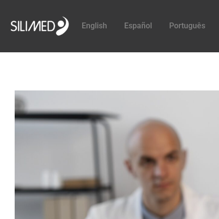
English
Español
Português