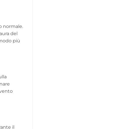
to normale.
paura del
n modo più
lla
inare
rvento
ante il