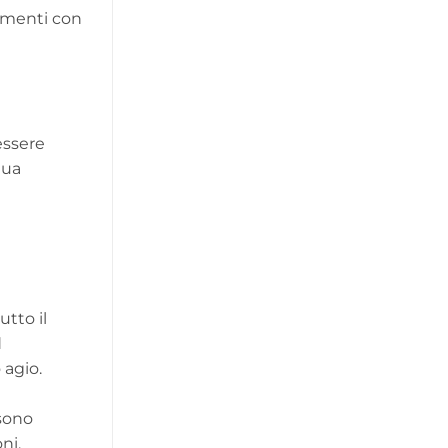
timenti con
essere
tua
utto il
d
o agio.
ssono
ni,