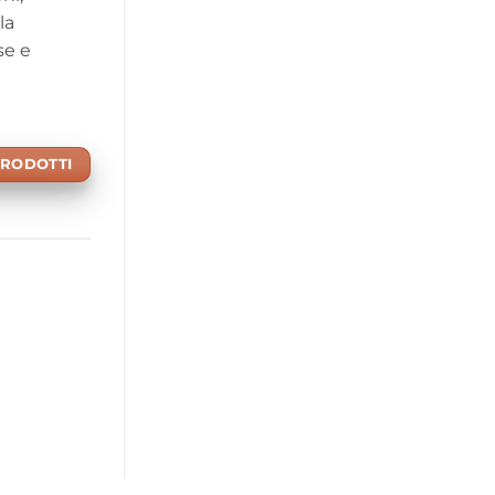
la
se e
PRODOTTI