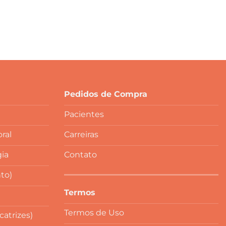
Pedidos de Compra
Pacientes
ral
Carreiras
gia
Contato
to)
Termos
Termos de Uso
atrizes)