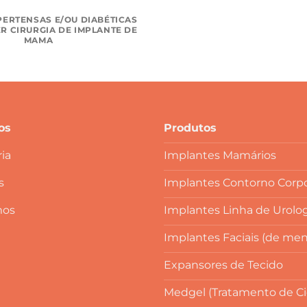
PERTENSAS E/OU DIABÉTICAS
R CIRURGIA DE IMPLANTE DE
MAMA
os
Produtos
ia
Implantes Mamários
s
Implantes Contorno Corpo
mos
Implantes Linha de Urolo
Implantes Faciais (de men
Expansores de Tecido
Medgel (Tratamento de Cic