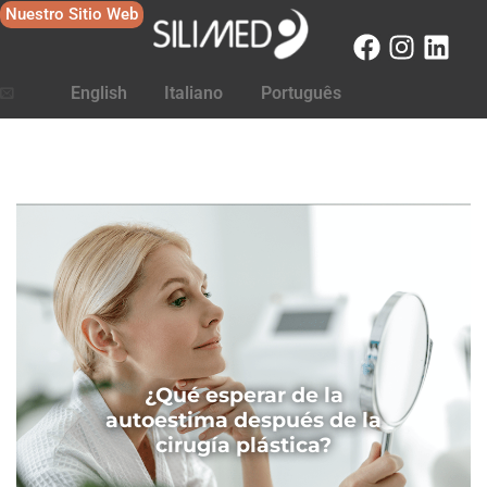
Nuestro Sitio Web
English
Italiano
Português
¿Qué esperar de la
autoestima después de la
cirugía plástica?