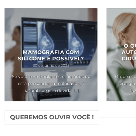
O Q
MAMOGRAFIA COM
AUT
SILICONE É POSSÍVEL?
CIRU
30 de junho de 2025
Se você tem implantes mamários ou
O que esp
está pensando em colocá-los, é
cirurgia
natural surgir a dúvida: [...]
faz
QUEREMOS OUVIR VOCÊ !