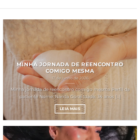
MINHA JORNADA DE REENCONTRO
COMIGO MESMA
17 de junho de 2026
Minha jornada de reencontro comigo mesma Perfil da
paciente Nome: Nanda Goral Idade: 34 anos [...]
LEIA MAIS