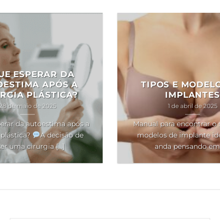
UE ESPERAR DA
OESTIMA APÓS A
TIPOS E MODEL
RGIA PLÁSTICA?
IMPLANTES
28 de maio de 2025
1 de abril de 2025
erar da autoestima após a
Manual para encontrar o 
 plástica?
A decisão de
modelos de implante ide
er uma cirurgia [...]
anda pensando em [.