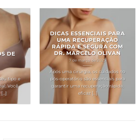
DICAS ESSENCIAIS PARA
UMA RECUPERAÇÃO
RÁPIDA E SEGURA COM
DR. MARCELO OLIVAN
OS DE
7 de março de 2025
Após uma cirurgia, os cuidados no
seu tipo e
pós-operatório são essenciais para
al: Você
garantir uma recuperação rápida,
..]
eficaz [...]