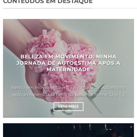
CONTEÚDOS EM DESTAQUE
BELEZA EM MOVIMENTO: MINHA
JORNADA DE AUTOESTIMA APÓS A
MATERNIDADE
30 de julho de 2026
Beleza em movimento: minha jornada de autoestima
após a maternidade Perfil da paciente Nome: Day [...]
LEIA MAIS