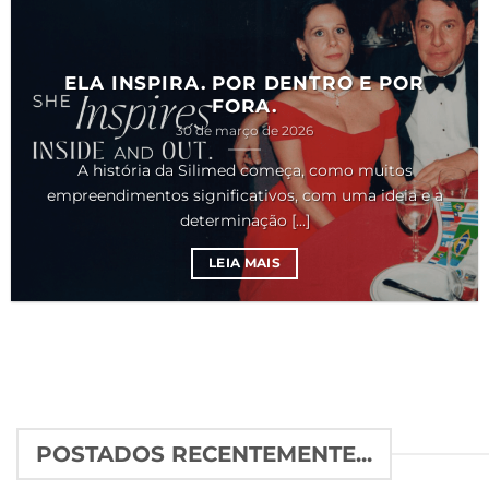
ELA INSPIRA. POR DENTRO E POR
FORA.
30 de março de 2026
A história da Silimed começa, como muitos
empreendimentos significativos, com uma ideia e a
determinação [...]
LEIA MAIS
POSTADOS RECENTEMENTE...