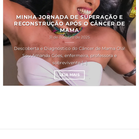
MINHA JORNADA DE SUPERAÇÃO E
RECONSTRUÇÃO APÓS O CÂNCER DE
MAMA
31 de outubro de 2025
Descoberta e Diagnóstico do Câncer de Mama Olá!
Sou Amanda Góes, enfermeira, professora e
sobrevivente [...]
LEIA MAIS