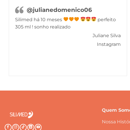
@julianedomenico06
Silimed há 10 meses
perfeito
305 ml ! sonho realizado
Juliane Silva
Instagram
Quem Som
Nossa Histór