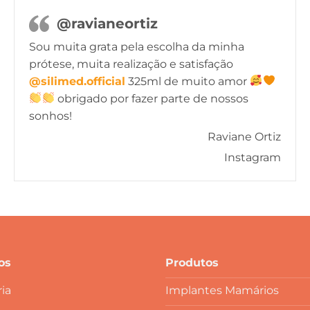
@ravianeortiz
Sou muita grata pela escolha da minha
prótese, muita realização e satisfação
@silimed.official
325ml de muito amor
obrigado por fazer parte de nossos
sonhos!
Raviane Ortiz
Instagram
os
Produtos
ia
Implantes Mamários