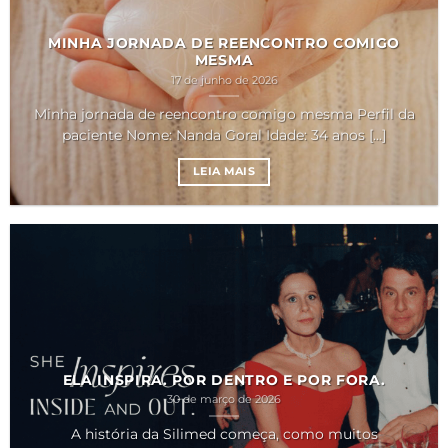
MINHA JORNADA DE REENCONTRO COMIGO
MESMA
17 de junho de 2026
Minha jornada de reencontro comigo mesma Perfil da
paciente Nome: Nanda Goral Idade: 34 anos [...]
LEIA MAIS
ELA INSPIRA. POR DENTRO E POR FORA.
30 de março de 2026
A história da Silimed começa, como muitos