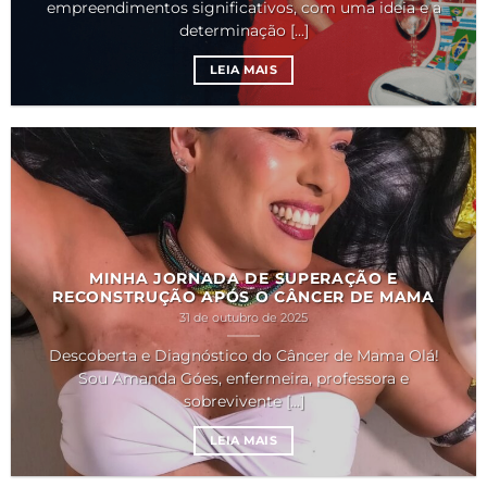
empreendimentos significativos, com uma ideia e a
determinação [...]
LEIA MAIS
MINHA JORNADA DE SUPERAÇÃO E
RECONSTRUÇÃO APÓS O CÂNCER DE MAMA
31 de outubro de 2025
Descoberta e Diagnóstico do Câncer de Mama Olá!
Sou Amanda Góes, enfermeira, professora e
sobrevivente [...]
LEIA MAIS