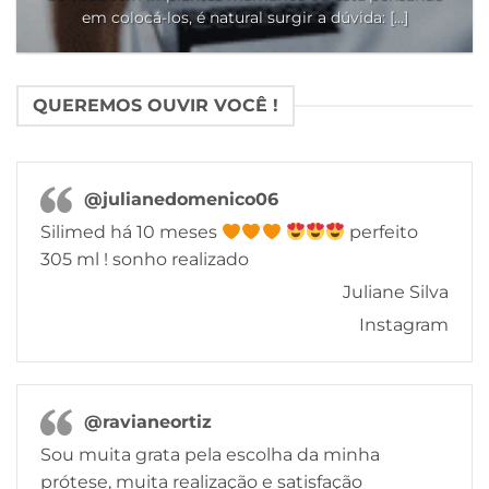
em colocá-los, é natural surgir a dúvida: [...]
QUEREMOS OUVIR VOCÊ !
@julianedomenico06
Silimed há 10 meses
perfeito
305 ml ! sonho realizado
Juliane Silva
Instagram
@ravianeortiz
Sou muita grata pela escolha da minha
prótese, muita realização e satisfação