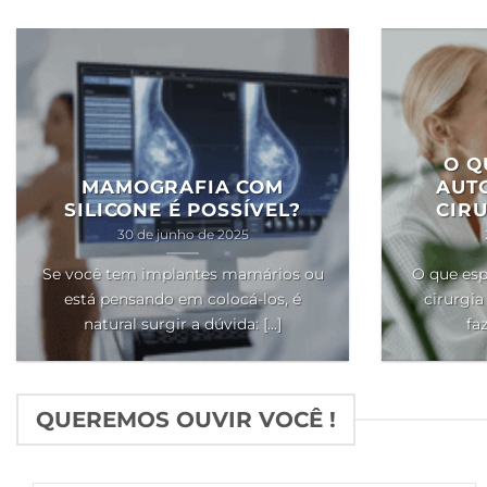
O Q
MAMOGRAFIA COM
AUT
SILICONE É POSSÍVEL?
CIRU
30 de junho de 2025
Se você tem implantes mamários ou
O que esp
está pensando em colocá-los, é
cirurgia
natural surgir a dúvida: [...]
faz
QUEREMOS OUVIR VOCÊ !