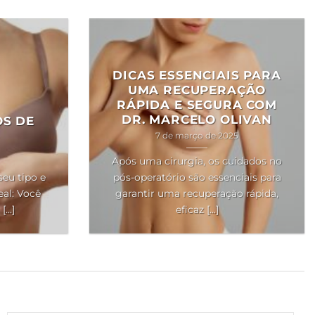
DICAS ESSENCIAIS PARA
UMA RECUPERAÇÃO
RÁPIDA E SEGURA COM
DR. MARCELO OLIVAN
OS DE
7 de março de 2025
Após uma cirurgia, os cuidados no
seu tipo e
pós-operatório são essenciais para
al: Você
garantir uma recuperação rápida,
..]
eficaz [...]