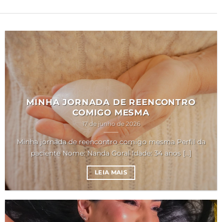
MINHA JORNADA DE REENCONTRO
COMIGO MESMA
17 de junho de 2026
Minha jornada de reencontro comigo mesma Perfil da
paciente Nome: Nanda Goral Idade: 34 anos [...]
LEIA MAIS