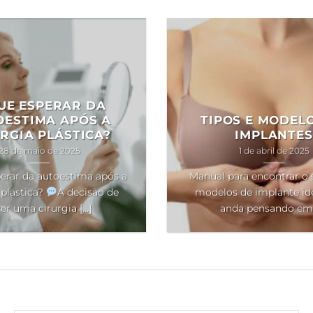
UE ESPERAR DA
OESTIMA APÓS A
TIPOS E MODEL
RGIA PLÁSTICA?
IMPLANTES
28 de maio de 2025
1 de abril de 2025
erar da autoestima após a
Manual para encontrar o 
 plástica?
A decisão de
modelos de implante ide
er uma cirurgia [...]
anda pensando em [.