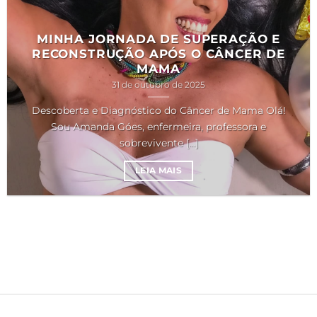
MINHA JORNADA DE SUPERAÇÃO E
RECONSTRUÇÃO APÓS O CÂNCER DE
MAMA
31 de outubro de 2025
Descoberta e Diagnóstico do Câncer de Mama Olá!
Sou Amanda Góes, enfermeira, professora e
sobrevivente [...]
LEIA MAIS