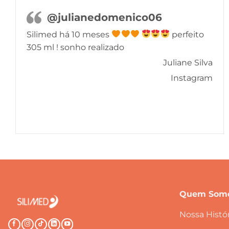
@julianedomenico06
Silimed há 10 meses
perfeito
305 ml ! sonho realizado
Juliane Silva
Instagram
Quem Som
Nossa Histór