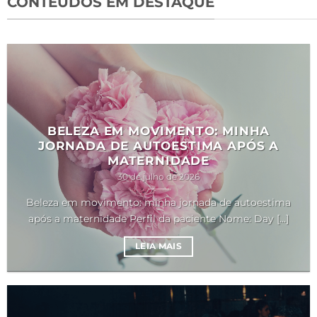
CONTEÚDOS EM DESTAQUE
BELEZA EM MOVIMENTO: MINHA
JORNADA DE AUTOESTIMA APÓS A
MATERNIDADE
30 de julho de 2026
Beleza em movimento: minha jornada de autoestima
após a maternidade Perfil da paciente Nome: Day [...]
LEIA MAIS