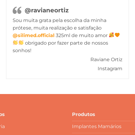
@ravianeortiz
Sou muita grata pela escolha da minha
prótese, muita realização e satisfação
@silimed.official
325ml de muito amor
obrigado por fazer parte de nossos
sonhos!
Raviane Ortiz
Instagram
os
Produtos
ia
Implantes Mamários