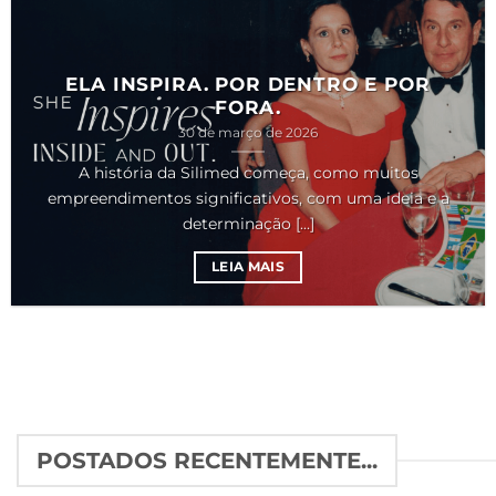
ELA INSPIRA. POR DENTRO E POR
FORA.
30 de março de 2026
A história da Silimed começa, como muitos
empreendimentos significativos, com uma ideia e a
determinação [...]
LEIA MAIS
POSTADOS RECENTEMENTE...