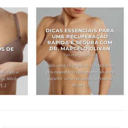
DICAS ESSENCIAIS PARA
UMA RECUPERAÇÃO
RÁPIDA E SEGURA COM
DR. MARCELO OLIVAN
OS DE
7 de março de 2025
Após uma cirurgia, os cuidados no
seu tipo e
pós-operatório são essenciais para
al: Você
garantir uma recuperação rápida,
..]
eficaz [...]