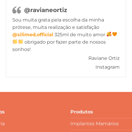
@ravianeortiz
Sou muita grata pela escolha da minha
prótese, muita realização e satisfação
@silimed.official
325ml de muito amor
obrigado por fazer parte de nossos
sonhos!
Raviane Ortiz
Instagram
os
Produtos
ia
Implantes Mamários