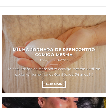
MINHA JORNADA DE REENCONTRO
COMIGO MESMA
17 de junho de 2026
Minha jornada de reencontro comigo mesma Perfil da
paciente Nome: Nanda Goral Idade: 34 anos [...]
LEIA MAIS