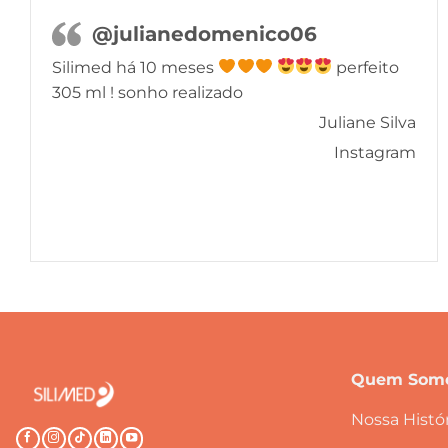
@julianedomenico06
Silimed há 10 meses
perfeito
305 ml ! sonho realizado
Juliane Silva
Instagram
Quem Som
Nossa Histór