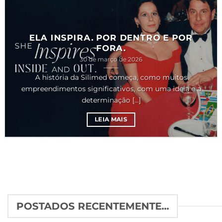
ELA INSPIRA. POR DENTRO E POR
FORA.
30 de março de 2026
A história da Silimed começa, como muitos
empreendimentos significativos, com uma ideia e a
determinação [...]
LEIA MAIS
POSTADOS RECENTEMENTE...