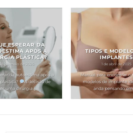
UE ESPERAR DA
OESTIMA APÓS A
TIPOS E MODEL
RGIA PLÁSTICA?
IMPLANTES
28 de maio de 2025
1 de abril de 2025
erar da autoestima após a
Manual para encontrar o 
 plástica?
A decisão de
modelos de implante ide
er uma cirurgia [...]
anda pensando em [.