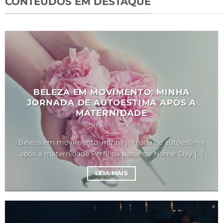
CONTEÚDOS EM DESTAQUE
BELEZA EM MOVIMENTO: MINHA
JORNADA DE AUTOESTIMA APÓS A
MATERNIDADE
30 de julho de 2026
Beleza em movimento: minha jornada de autoestima
após a maternidade Perfil da paciente Nome: Day [...]
LEIA MAIS