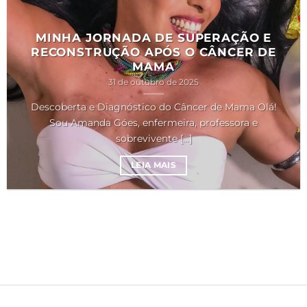
MINHA JORNADA DE SUPERAÇÃO E
RECONSTRUÇÃO APÓS O CÂNCER DE
MAMA
31 de outubro de 2025
Descoberta e Diagnóstico do Câncer de Mama Olá!
Sou Amanda Góes, enfermeira, professora e
sobrevivente [...]
LEIA MAIS