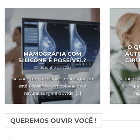
O Q
MAMOGRAFIA COM
AUT
SILICONE É POSSÍVEL?
CIRU
30 de junho de 2025
Se você tem implantes mamários ou
O que esp
está pensando em colocá-los, é
cirurgia
natural surgir a dúvida: [...]
faz
QUEREMOS OUVIR VOCÊ !