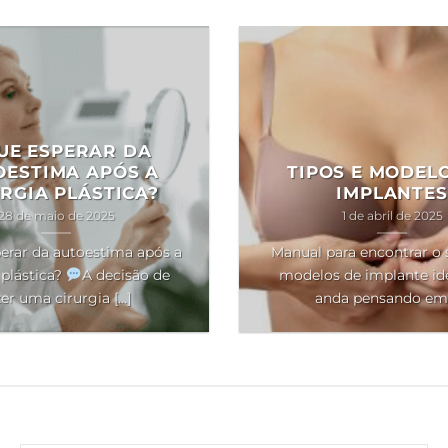
UE ESPERAR DA
OESTIMA APÓS A
TIPOS E MODEL
RGIA PLÁSTICA?
IMPLANTES
28 de maio de 2025
1 de abril de 2025
erar da autoestima após a
Manual para encontrar o 
 plástica?
A decisão de
modelos de implante ide
er uma cirurgia [...]
anda pensando em [.