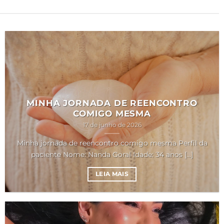
MINHA JORNADA DE REENCONTRO
COMIGO MESMA
17 de junho de 2026
Minha jornada de reencontro comigo mesma Perfil da
paciente Nome: Nanda Goral Idade: 34 anos [...]
LEIA MAIS