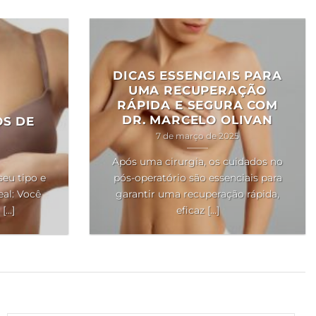
DICAS ESSENCIAIS PARA
UMA RECUPERAÇÃO
RÁPIDA E SEGURA COM
DR. MARCELO OLIVAN
OS DE
7 de março de 2025
Após uma cirurgia, os cuidados no
seu tipo e
pós-operatório são essenciais para
al: Você
garantir uma recuperação rápida,
..]
eficaz [...]