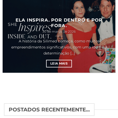
ELA INSPIRA. POR DENTRO E POR
FORA.
30 de março de 2026
A história da Silimed começa, como muitos
empreendimentos significativos, com uma ideia e a
determinação [...]
LEIA MAIS
POSTADOS RECENTEMENTE...