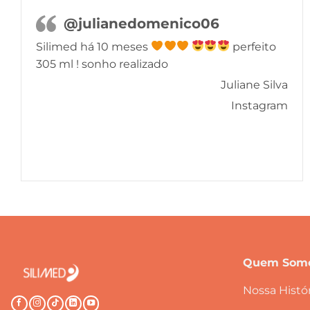
@julianedomenico06
Silimed há 10 meses
perfeito
305 ml ! sonho realizado
Juliane Silva
Instagram
Quem Som
Nossa Histór