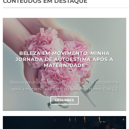
CONTEÚDOS EM DESTAQUE
BELEZA EM MOVIMENTO: MINHA
JORNADA DE AUTOESTIMA APÓS A
MATERNIDADE
30 de julho de 2026
Beleza em movimento: minha jornada de autoestima
após a maternidade Perfil da paciente Nome: Day [...]
LEIA MAIS