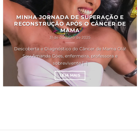
MINHA JORNADA DE SUPERAÇÃO E
RECONSTRUÇÃO APÓS O CÂNCER DE
MAMA
31 de outubro de 2025
Descoberta e Diagnóstico do Câncer de Mama Olá!
Sou Amanda Góes, enfermeira, professora e
sobrevivente [...]
LEIA MAIS