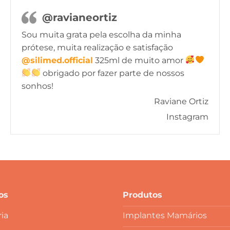
@ravianeortiz
Sou muita grata pela escolha da minha
prótese, muita realização e satisfação
@silimed.official
325ml de muito amor
obrigado por fazer parte de nossos
sonhos!
Raviane Ortiz
Instagram
os
Produtos
ia
Implantes Mamários