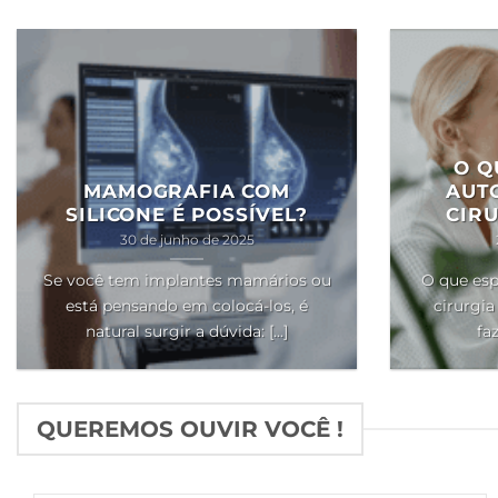
O Q
MAMOGRAFIA COM
AUT
SILICONE É POSSÍVEL?
CIRU
30 de junho de 2025
Se você tem implantes mamários ou
O que esp
está pensando em colocá-los, é
cirurgia
natural surgir a dúvida: [...]
faz
QUEREMOS OUVIR VOCÊ !