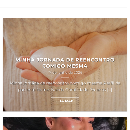
MINHA JORNADA DE REENCONTRO
COMIGO MESMA
17 de junho de 2026
Minha jornada de reencontro comigo mesma Perfil da
paciente Nome: Nanda Goral Idade: 34 anos [...]
LEIA MAIS