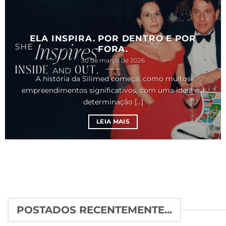
ELA INSPIRA. POR DENTRO E POR
FORA.
30 de março de 2026
A história da Silimed começa, como muitos
empreendimentos significativos, com uma ideia e a
determinação [...]
LEIA MAIS
POSTADOS RECENTEMENTE...