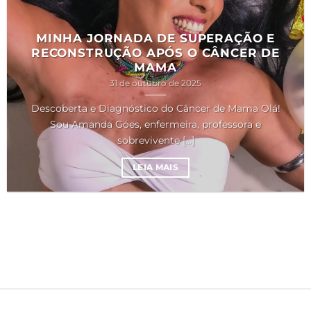
MINHA JORNADA DE SUPERAÇÃO E
RECONSTRUÇÃO APÓS O CÂNCER DE
MAMA
31 de outubro de 2025
Descoberta e Diagnóstico do Câncer de Mama Olá!
Sou Amanda Góes, enfermeira, professora e
sobrevivente [...]
LEIA MAIS