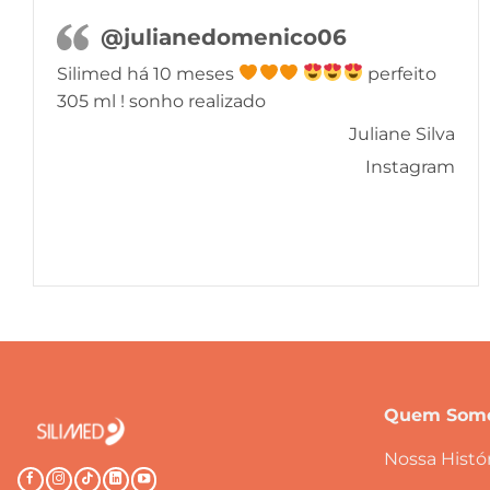
@julianedomenico06
Silimed há 10 meses
perfeito
305 ml ! sonho realizado
Juliane Silva
Instagram
Quem Som
Nossa Histór