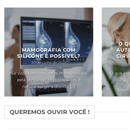
O Q
MAMOGRAFIA COM
AUT
SILICONE É POSSÍVEL?
CIRU
30 de junho de 2025
Se você tem implantes mamários ou
O que esp
está pensando em colocá-los, é
cirurgia
natural surgir a dúvida: [...]
faz
QUEREMOS OUVIR VOCÊ !