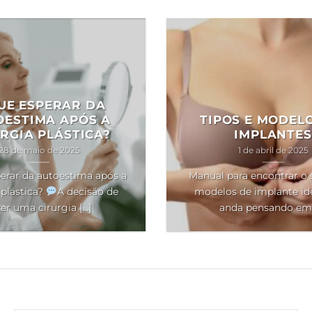
UE ESPERAR DA
OESTIMA APÓS A
TIPOS E MODEL
RGIA PLÁSTICA?
IMPLANTES
28 de maio de 2025
1 de abril de 2025
erar da autoestima após a
Manual para encontrar o 
 plástica?
A decisão de
modelos de implante ide
er uma cirurgia [...]
anda pensando em [.