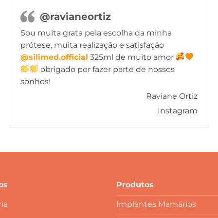
@ravianeortiz
Sou muita grata pela escolha da minha
prótese, muita realização e satisfação
@silimed.official
325ml de muito amor
obrigado por fazer parte de nossos
sonhos!
Raviane Ortiz
Instagram
os
Produtos
ia
Implantes Mamários