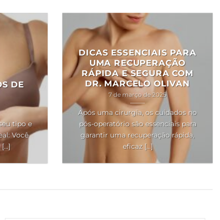
DICAS ESSENCIAIS PARA
UMA RECUPERAÇÃO
RÁPIDA E SEGURA COM
DR. MARCELO OLIVAN
OS DE
7 de março de 2025
Após uma cirurgia, os cuidados no
seu tipo e
pós-operatório são essenciais para
al: Você
garantir uma recuperação rápida,
..]
eficaz [...]