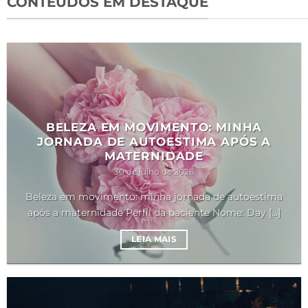
CONTEÚDOS EM DESTAQUE
BELEZA EM MOVIMENTO: MINHA
JORNADA DE AUTOESTIMA APÓS A
MATERNIDADE
30 de julho de 2026
Beleza em movimento: minha jornada de autoestima
após a maternidade Perfil da paciente Nome: Day [...]
LEIA MAIS