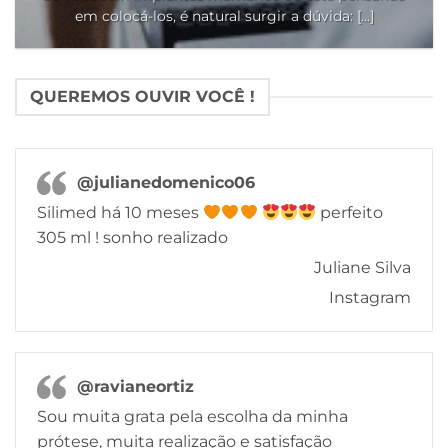
em colocá-los, é natural surgir a dúvida: [...]
QUEREMOS OUVIR VOCÊ !
@julianedomenico06
Silimed há 10 meses
perfeito
305 ml ! sonho realizado
Juliane Silva
Instagram
@ravianeortiz
Sou muita grata pela escolha da minha
prótese, muita realização e satisfação