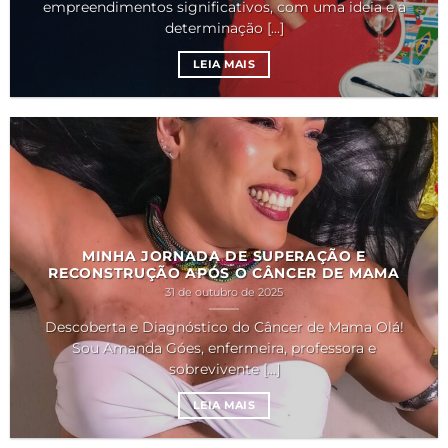
empreendimentos significativos, com uma ideia e a
determinação [...]
LEIA MAIS
MINHA JORNADA DE SUPERAÇÃO E
RECONSTRUÇÃO APÓS O CÂNCER DE MAMA
31 de outubro de 2025
Descoberta e Diagnóstico do Câncer de Mama Olá!
Sou Amanda Góes, enfermeira, professora e
sobrevivente [...]
LEIA MAIS