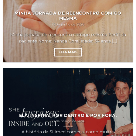
MINHA JORNADA DE REENCONTRO COMIGO
MESMA
17 de junho de 2026
Minha jornada de reencontro comigo mesma Perfil da
paciente Nome: Nanda Goral Idade: 34 anos [...]
LEIA MAIS
ELA INSPIRA. POR DENTRO E POR FORA.
30 de março de 2026
A história da Silimed começa, como muitos