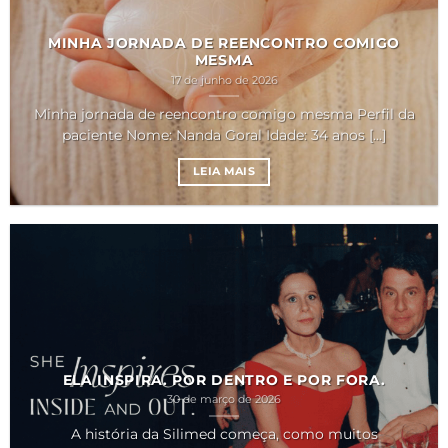
MINHA JORNADA DE REENCONTRO COMIGO
MESMA
17 de junho de 2026
Minha jornada de reencontro comigo mesma Perfil da
paciente Nome: Nanda Goral Idade: 34 anos [...]
LEIA MAIS
ELA INSPIRA. POR DENTRO E POR FORA.
30 de março de 2026
A história da Silimed começa, como muitos