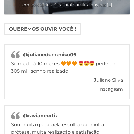
em colocá-los, é natural surgir a dúvida: [...]
QUEREMOS OUVIR VOCÊ !
@julianedomenico06
Silimed há 10 meses
perfeito
305 ml ! sonho realizado
Juliane Silva
Instagram
@ravianeortiz
Sou muita grata pela escolha da minha
prótese, muita realização e satisfação