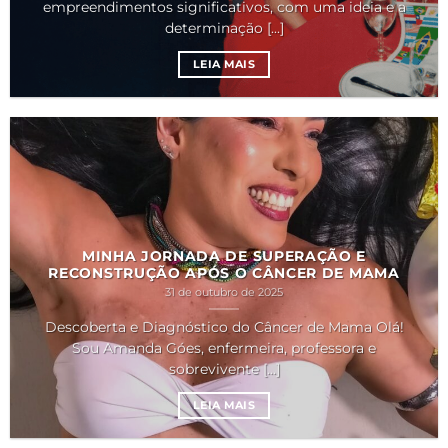
empreendimentos significativos, com uma ideia e a
determinação [...]
LEIA MAIS
MINHA JORNADA DE SUPERAÇÃO E
RECONSTRUÇÃO APÓS O CÂNCER DE MAMA
31 de outubro de 2025
Descoberta e Diagnóstico do Câncer de Mama Olá!
Sou Amanda Góes, enfermeira, professora e
sobrevivente [...]
LEIA MAIS