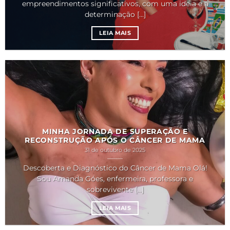
empreendimentos significativos, com uma ideia e a
determinação [...]
LEIA MAIS
MINHA JORNADA DE SUPERAÇÃO E
RECONSTRUÇÃO APÓS O CÂNCER DE MAMA
31 de outubro de 2025
Descoberta e Diagnóstico do Câncer de Mama Olá!
Sou Amanda Góes, enfermeira, professora e
sobrevivente [...]
LEIA MAIS