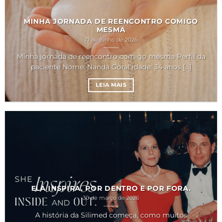
MINHA JORNADA DE REENCONTRO COMIGO
MESMA
17 de junho de 2026
Minha jornada de reencontro comigo mesma Perfil da
paciente Nome: Nanda Goral Idade: 34 anos [...]
LEIA MAIS
ELA INSPIRA. POR DENTRO E POR FORA.
30 de março de 2026
A história da Silimed começa, como muitos