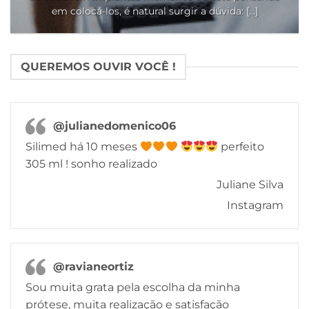
em colocá-los, é natural surgir a dúvida: [...]
QUEREMOS OUVIR VOCÊ !
@julianedomenico06
Silimed há 10 meses
perfeito
305 ml ! sonho realizado
Juliane Silva
Instagram
@ravianeortiz
Sou muita grata pela escolha da minha
prótese, muita realização e satisfação