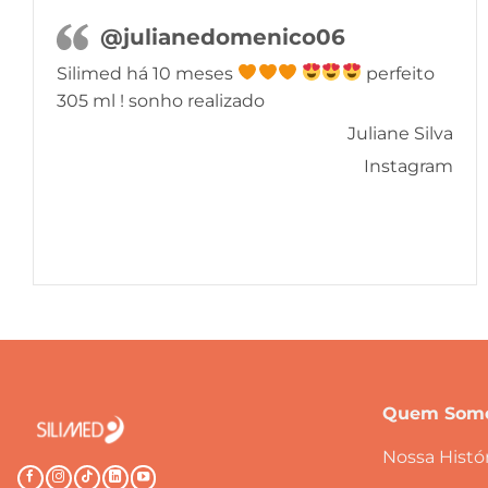
@julianedomenico06
Silimed há 10 meses
perfeito
305 ml ! sonho realizado
Juliane Silva
Instagram
Quem Som
Nossa Histór