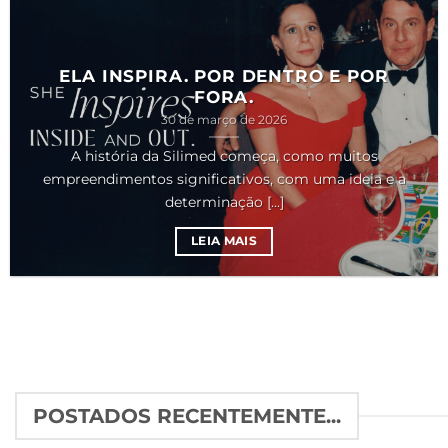
ELA INSPIRA. POR DENTRO E POR
FORA.
30 de março de 2026
A história da Silimed começa, como muitos
empreendimentos significativos, com uma ideia e a
determinação [...]
LEIA MAIS
POSTADOS RECENTEMENTE...