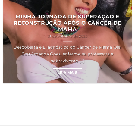
MINHA JORNADA DE SUPERAÇÃO E
RECONSTRUÇÃO APÓS O CÂNCER DE
MAMA
31 de outubro de 2025
Descoberta e Diagnóstico do Câncer de Mama Olá!
Sou Amanda Góes, enfermeira, professora e
sobrevivente [...]
LEIA MAIS