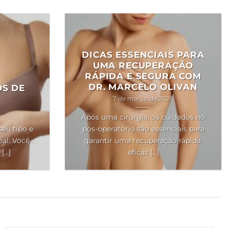
DICAS ESSENCIAIS PARA
UMA RECUPERAÇÃO
RÁPIDA E SEGURA COM
DR. MARCELO OLIVAN
OS DE
7 de março de 2025
Após uma cirurgia, os cuidados no
seu tipo e
pós-operatório são essenciais para
al: Você
garantir uma recuperação rápida,
..]
eficaz [...]