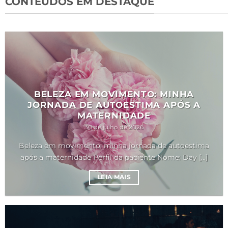
CONTEÚDOS EM DESTAQUE
BELEZA EM MOVIMENTO: MINHA
JORNADA DE AUTOESTIMA APÓS A
MATERNIDADE
30 de julho de 2026
Beleza em movimento: minha jornada de autoestima
após a maternidade Perfil da paciente Nome: Day [...]
LEIA MAIS