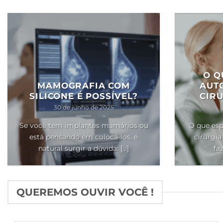
O Q
MAMOGRAFIA COM
AUT
SILICONE É POSSÍVEL?
CIRU
30 de junho de 2025
Se você tem implantes mamários ou
O que esp
está pensando em colocá-los, é
cirurgia
natural surgir a dúvida: [...]
faz
QUEREMOS OUVIR VOCÊ !