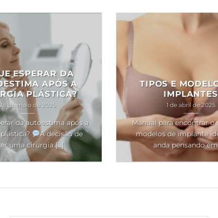
UE ESPERAR DA
OESTIMA APÓS A
TIPOS E MODEL
RGIA PLÁSTICA?
IMPLANTES
28 de maio de 2025
1 de abril de 2025
erar da autoestima após a
Manual para encontrar o 
 plástica?
A decisão de
modelos de implante ide
er uma cirurgia [...]
anda pensando em [.