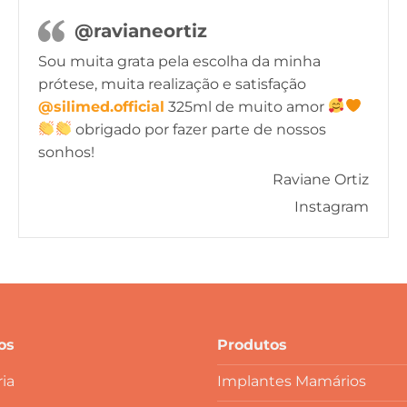
@ravianeortiz
Sou muita grata pela escolha da minha
prótese, muita realização e satisfação
@silimed.official
325ml de muito amor
obrigado por fazer parte de nossos
sonhos!
Raviane Ortiz
Instagram
os
Produtos
ia
Implantes Mamários