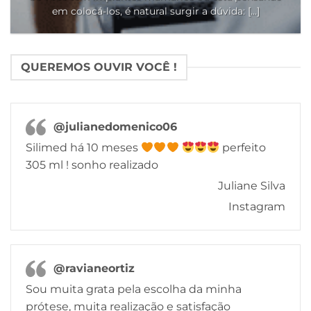
em colocá-los, é natural surgir a dúvida: [...]
QUEREMOS OUVIR VOCÊ !
@julianedomenico06
Silimed há 10 meses
perfeito
305 ml ! sonho realizado
Juliane Silva
Instagram
@ravianeortiz
Sou muita grata pela escolha da minha
prótese, muita realização e satisfação