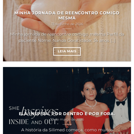
MINHA JORNADA DE REENCONTRO COMIGO
MESMA
17 de junho de 2026
Minha jornada de reencontro comigo mesma Perfil da
paciente Nome: Nanda Goral Idade: 34 anos [...]
LEIA MAIS
ELA INSPIRA. POR DENTRO E POR FORA.
30 de março de 2026
A história da Silimed começa, como muitos