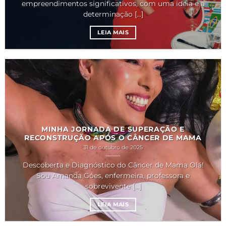
empreendimentos significativos, com uma ideia e a
determinação [...]
LEIA MAIS
MINHA JORNADA DE SUPERAÇÃO E
RECONSTRUÇÃO APÓS O CÂNCER DE MAMA
31 de outubro de 2025
Descoberta e Diagnóstico do Câncer de Mama Olá!
Sou Amanda Góes, enfermeira, professora e
sobrevivente [...]
LEIA MAIS