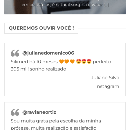
em colocá-los, é natural surgir a dúvida: [...]
QUEREMOS OUVIR VOCÊ !
@julianedomenico06
Silimed há 10 meses
perfeito
305 ml ! sonho realizado
Juliane Silva
Instagram
@ravianeortiz
Sou muita grata pela escolha da minha
prótese, muita realização e satisfação