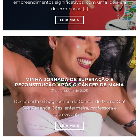
empreendimentos significativos, com uma ideia e a
determinação [...]
LEIA MAIS
MINHA JORNADA DE SUPERAÇÃO E
RECONSTRUÇÃO APÓS O CÂNCER DE MAMA
31 de outubro de 2025
Descoberta e Diagnóstico do Câncer de Mama Olá!
Sou Amanda Góes, enfermeira, professora e
sobrevivente [...]
LEIA MAIS