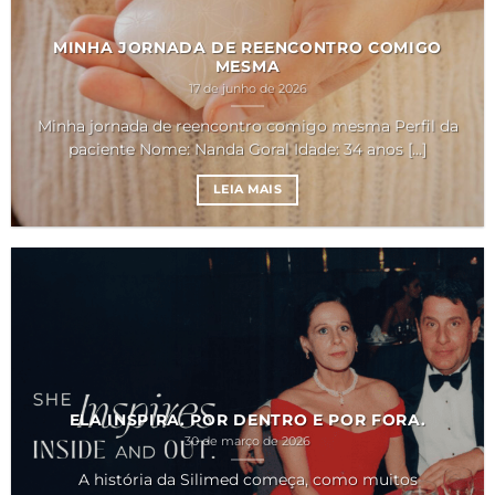
MINHA JORNADA DE REENCONTRO COMIGO
MESMA
17 de junho de 2026
Minha jornada de reencontro comigo mesma Perfil da
paciente Nome: Nanda Goral Idade: 34 anos [...]
LEIA MAIS
ELA INSPIRA. POR DENTRO E POR FORA.
30 de março de 2026
A história da Silimed começa, como muitos