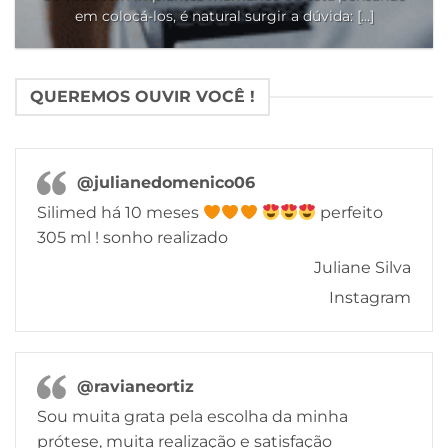
em colocá-los, é natural surgir a dúvida: [...]
QUEREMOS OUVIR VOCÊ !
@julianedomenico06
Silimed há 10 meses
perfeito
305 ml ! sonho realizado
Juliane Silva
Instagram
@ravianeortiz
Sou muita grata pela escolha da minha
prótese, muita realização e satisfação