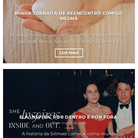
MINHA JORNADA DE REENCONTRO COMIGO
MESMA
17 de junho de 2026
Minha jornada de reencontro comigo mesma Perfil da
paciente Nome: Nanda Goral Idade: 34 anos [...]
LEIA MAIS
ELA INSPIRA. POR DENTRO E POR FORA.
30 de março de 2026
A história da Silimed começa, como muitos