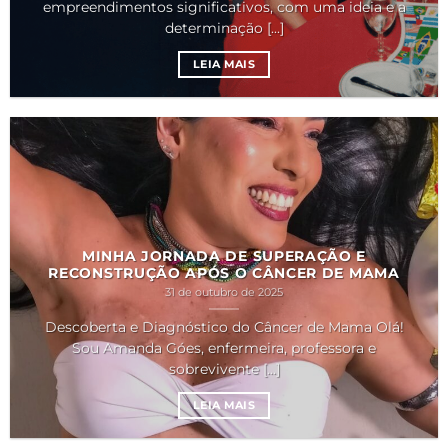
empreendimentos significativos, com uma ideia e a
determinação [...]
LEIA MAIS
MINHA JORNADA DE SUPERAÇÃO E
RECONSTRUÇÃO APÓS O CÂNCER DE MAMA
31 de outubro de 2025
Descoberta e Diagnóstico do Câncer de Mama Olá!
Sou Amanda Góes, enfermeira, professora e
sobrevivente [...]
LEIA MAIS