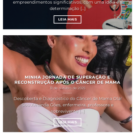
empreendimentos significativos, com uma ideia e a
determinação [...]
LEIA MAIS
MINHA JORNADA DE SUPERAÇÃO E
RECONSTRUÇÃO APÓS O CÂNCER DE MAMA
31 de outubro de 2025
Descoberta e Diagnóstico do Câncer de Mama Olá!
Sou Amanda Góes, enfermeira, professora e
sobrevivente [...]
LEIA MAIS