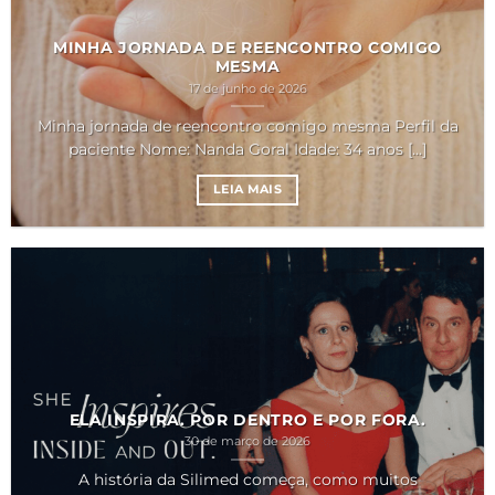
MINHA JORNADA DE REENCONTRO COMIGO
MESMA
17 de junho de 2026
Minha jornada de reencontro comigo mesma Perfil da
paciente Nome: Nanda Goral Idade: 34 anos [...]
LEIA MAIS
ELA INSPIRA. POR DENTRO E POR FORA.
30 de março de 2026
A história da Silimed começa, como muitos