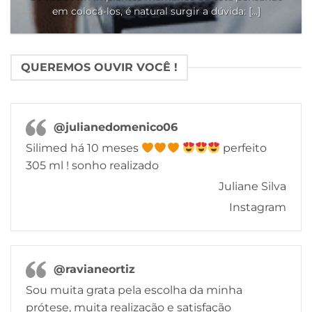
em colocá-los, é natural surgir a dúvida: [...]
QUEREMOS OUVIR VOCÊ !
@julianedomenico06
Silimed há 10 meses
perfeito
305 ml ! sonho realizado
Juliane Silva
Instagram
@ravianeortiz
Sou muita grata pela escolha da minha
prótese, muita realização e satisfação