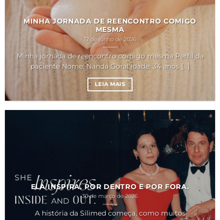
MINHA JORNADA DE REENCONTRO COMIGO
MESMA
17 de junho de 2026
Minha jornada de reencontro comigo mesma Perfil da
paciente Nome: Nanda Goral Idade: 34 anos [...]
LEIA MAIS
ELA INSPIRA. POR DENTRO E POR FORA.
30 de março de 2026
A história da Silimed começa, como muitos