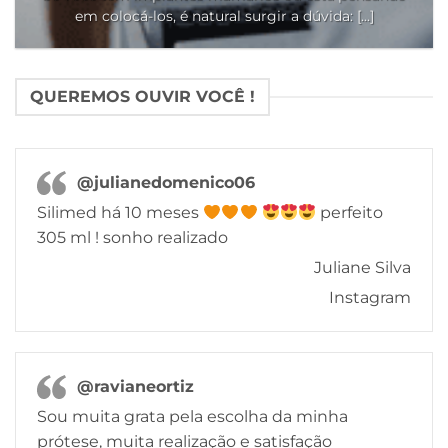
em colocá-los, é natural surgir a dúvida: [...]
QUEREMOS OUVIR VOCÊ !
@julianedomenico06
Silimed há 10 meses
perfeito
305 ml ! sonho realizado
Juliane Silva
Instagram
@ravianeortiz
Sou muita grata pela escolha da minha
prótese, muita realização e satisfação