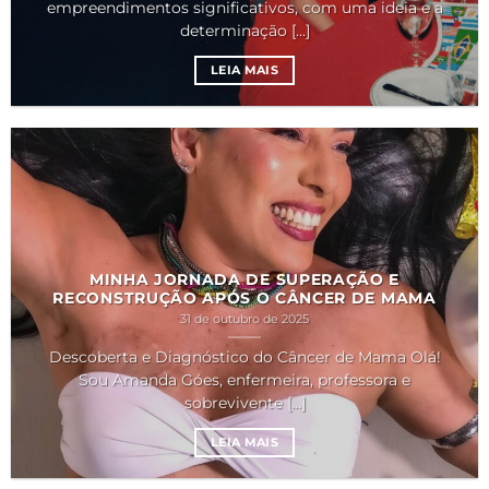
empreendimentos significativos, com uma ideia e a
determinação [...]
LEIA MAIS
MINHA JORNADA DE SUPERAÇÃO E
RECONSTRUÇÃO APÓS O CÂNCER DE MAMA
31 de outubro de 2025
Descoberta e Diagnóstico do Câncer de Mama Olá!
Sou Amanda Góes, enfermeira, professora e
sobrevivente [...]
LEIA MAIS