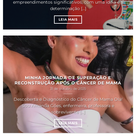
empreendimentos significativos, com uma ideia e a
determinação [...]
LEIA MAIS
MINHA JORNADA DE SUPERAÇÃO E
RECONSTRUÇÃO APÓS O CÂNCER DE MAMA
31 de outubro de 2025
Descoberta e Diagnóstico do Câncer de Mama Olá!
Sou Amanda Góes, enfermeira, professora e
sobrevivente [...]
LEIA MAIS