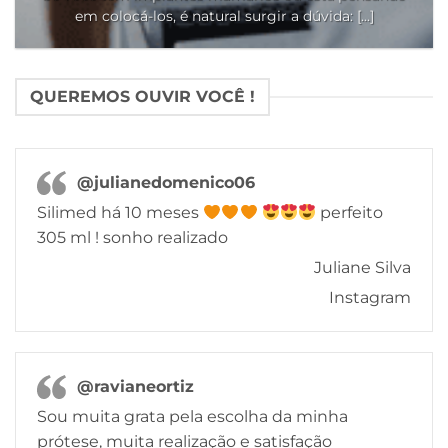
em colocá-los, é natural surgir a dúvida: [...]
QUEREMOS OUVIR VOCÊ !
@julianedomenico06
Silimed há 10 meses
perfeito
305 ml ! sonho realizado
Juliane Silva
Instagram
@ravianeortiz
Sou muita grata pela escolha da minha
prótese, muita realização e satisfação