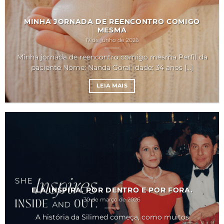
MINHA JORNADA DE REENCONTRO COMIGO
MESMA
17 de junho de 2026
Minha jornada de reencontro comigo mesma Perfil da
paciente Nome: Nanda Goral Idade: 34 anos [...]
LEIA MAIS
ELA INSPIRA. POR DENTRO E POR FORA.
30 de março de 2026
A história da Silimed começa, como muitos