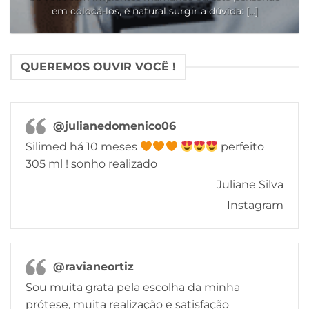
em colocá-los, é natural surgir a dúvida: [...]
QUEREMOS OUVIR VOCÊ !
@julianedomenico06
Silimed há 10 meses
perfeito
305 ml ! sonho realizado
Juliane Silva
Instagram
@ravianeortiz
Sou muita grata pela escolha da minha
prótese, muita realização e satisfação