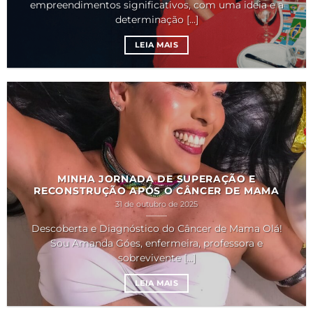
empreendimentos significativos, com uma ideia e a
determinação [...]
LEIA MAIS
MINHA JORNADA DE SUPERAÇÃO E
RECONSTRUÇÃO APÓS O CÂNCER DE MAMA
31 de outubro de 2025
Descoberta e Diagnóstico do Câncer de Mama Olá!
Sou Amanda Góes, enfermeira, professora e
sobrevivente [...]
LEIA MAIS