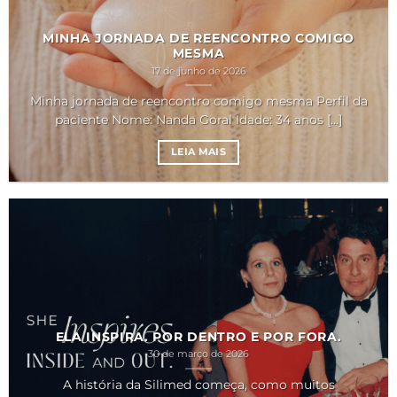
MINHA JORNADA DE REENCONTRO COMIGO
MESMA
17 de junho de 2026
Minha jornada de reencontro comigo mesma Perfil da
paciente Nome: Nanda Goral Idade: 34 anos [...]
LEIA MAIS
ELA INSPIRA. POR DENTRO E POR FORA.
30 de março de 2026
A história da Silimed começa, como muitos