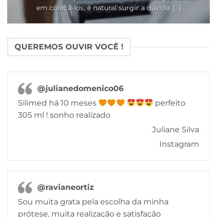
em colocá-los, é natural surgir a dúvida: [...]
QUEREMOS OUVIR VOCÊ !
@julianedomenico06
Silimed há 10 meses
perfeito
305 ml ! sonho realizado
Juliane Silva
Instagram
@ravianeortiz
Sou muita grata pela escolha da minha
prótese, muita realização e satisfação