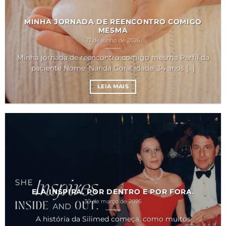
MINHA JORNADA DE REENCONTRO COMIGO
MESMA
17 de junho de 2026
Minha jornada de reencontro comigo mesma Perfil da
paciente Nome: Nanda Goral Idade: 34 anos [...]
LEIA MAIS
ELA INSPIRA. POR DENTRO E POR FORA.
30 de março de 2026
A história da Silimed começa, como muitos