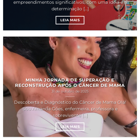
empreendimentos significativos, com uma ideia e a
determinação [...]
LEIA MAIS
MINHA JORNADA DE SUPERAÇÃO E
RECONSTRUÇÃO APÓS O CÂNCER DE MAMA
31 de outubro de 2025
Descoberta e Diagnóstico do Câncer de Mama Olá!
Sou Amanda Góes, enfermeira, professora e
sobrevivente [...]
LEIA MAIS