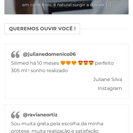
em colocá-los, é natural surgir a dúvida: [...]
QUEREMOS OUVIR VOCÊ !
@julianedomenico06
Silimed há 10 meses
perfeito
305 ml ! sonho realizado
Juliane Silva
Instagram
@ravianeortiz
Sou muita grata pela escolha da minha
prótese, muita realização e satisfação