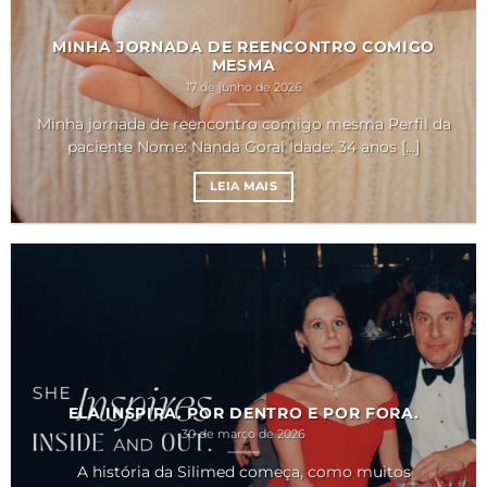
MINHA JORNADA DE REENCONTRO COMIGO
MESMA
17 de junho de 2026
Minha jornada de reencontro comigo mesma Perfil da
paciente Nome: Nanda Goral Idade: 34 anos [...]
LEIA MAIS
ELA INSPIRA. POR DENTRO E POR FORA.
30 de março de 2026
A história da Silimed começa, como muitos