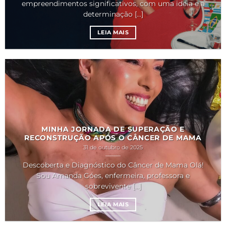
empreendimentos significativos, com uma ideia e a
determinação [...]
LEIA MAIS
MINHA JORNADA DE SUPERAÇÃO E
RECONSTRUÇÃO APÓS O CÂNCER DE MAMA
31 de outubro de 2025
Descoberta e Diagnóstico do Câncer de Mama Olá!
Sou Amanda Góes, enfermeira, professora e
sobrevivente [...]
LEIA MAIS