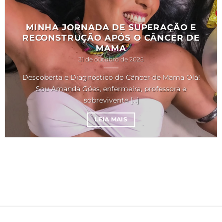
MINHA JORNADA DE SUPERAÇÃO E
RECONSTRUÇÃO APÓS O CÂNCER DE
MAMA
31 de outubro de 2025
Descoberta e Diagnóstico do Câncer de Mama Olá!
Sou Amanda Góes, enfermeira, professora e
sobrevivente [...]
LEIA MAIS