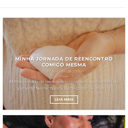
MINHA JORNADA DE REENCONTRO
COMIGO MESMA
17 de junho de 2026
Minha jornada de reencontro comigo mesma Perfil da
paciente Nome: Nanda Goral Idade: 34 anos [...]
LEIA MAIS