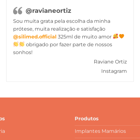
@ravianeortiz
Sou muita grata pela escolha da minha
prótese, muita realização e satisfação
@silimed.official
325ml de muito amor
obrigado por fazer parte de nossos
sonhos!
Raviane Ortiz
Instagram
os
Produtos
ia
Implantes Mamários