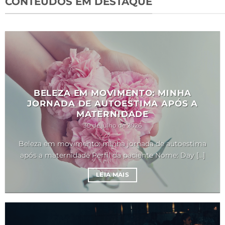
CONTEÚDOS EM DESTAQUE
BELEZA EM MOVIMENTO: MINHA
JORNADA DE AUTOESTIMA APÓS A
MATERNIDADE
30 de julho de 2026
Beleza em movimento: minha jornada de autoestima
após a maternidade Perfil da paciente Nome: Day [...]
LEIA MAIS