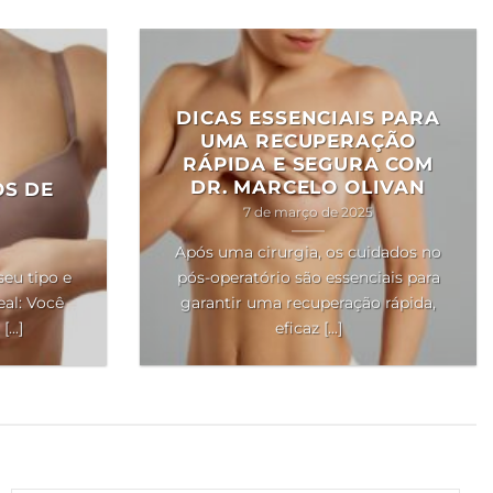
DICAS ESSENCIAIS PARA
UMA RECUPERAÇÃO
RÁPIDA E SEGURA COM
DR. MARCELO OLIVAN
OS DE
7 de março de 2025
Após uma cirurgia, os cuidados no
seu tipo e
pós-operatório são essenciais para
al: Você
garantir uma recuperação rápida,
..]
eficaz [...]