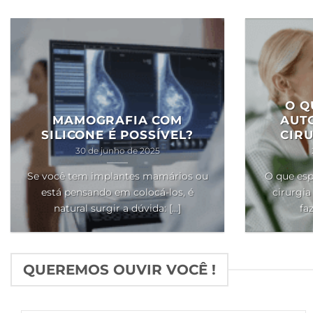
O Q
MAMOGRAFIA COM
AUT
SILICONE É POSSÍVEL?
CIRU
30 de junho de 2025
Se você tem implantes mamários ou
O que esp
está pensando em colocá-los, é
cirurgia
natural surgir a dúvida: [...]
faz
QUEREMOS OUVIR VOCÊ !