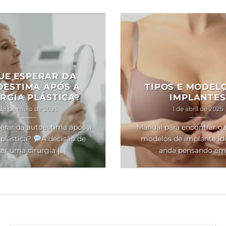
UE ESPERAR DA
OESTIMA APÓS A
TIPOS E MODEL
RGIA PLÁSTICA?
IMPLANTES
28 de maio de 2025
1 de abril de 2025
erar da autoestima após a
Manual para encontrar o 
 plástica?
A decisão de
modelos de implante ide
er uma cirurgia [...]
anda pensando em [.