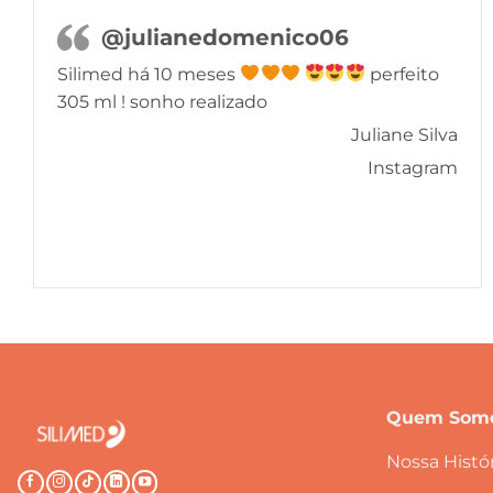
@julianedomenico06
Silimed há 10 meses
perfeito
305 ml ! sonho realizado
Juliane Silva
Instagram
Quem Som
Nossa Histór