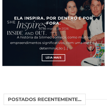
ELA INSPIRA. POR DENTRO E POR
FORA.
30 de março de 2026
A história da Silimed começa, como muitos
empreendimentos significativos, com uma ideia e a
determinação [...]
LEIA MAIS
POSTADOS RECENTEMENTE...