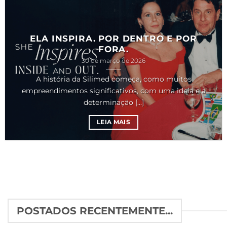
ELA INSPIRA. POR DENTRO E POR
FORA.
30 de março de 2026
A história da Silimed começa, como muitos
empreendimentos significativos, com uma ideia e a
determinação [...]
LEIA MAIS
POSTADOS RECENTEMENTE...