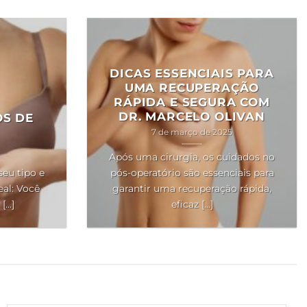
DICAS ESSENCIAIS PARA
UMA RECUPERAÇÃO
RÁPIDA E SEGURA COM
DR. MARCELO OLIVAN
OS DE
7 de março de 2025
Após uma cirurgia, os cuidados no
seu tipo e
pós-operatório são essenciais para
al: Você
garantir uma recuperação rápida,
..]
eficaz [...]