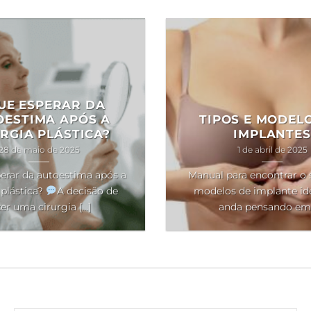
UE ESPERAR DA
OESTIMA APÓS A
TIPOS E MODEL
RGIA PLÁSTICA?
IMPLANTES
28 de maio de 2025
1 de abril de 2025
erar da autoestima após a
Manual para encontrar o 
 plástica?
A decisão de
modelos de implante ide
er uma cirurgia [...]
anda pensando em [.