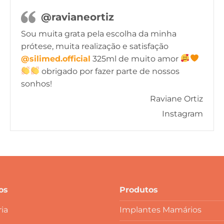
@ravianeortiz
Sou muita grata pela escolha da minha
prótese, muita realização e satisfação
@silimed.official
325ml de muito amor
obrigado por fazer parte de nossos
sonhos!
Raviane Ortiz
Instagram
os
Produtos
ia
Implantes Mamários