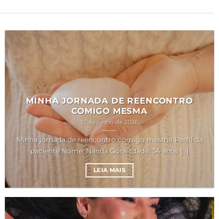
MINHA JORNADA DE REENCONTRO
COMIGO MESMA
17 de junho de 2026
Minha jornada de reencontro comigo mesma Perfil da
paciente Nome: Nanda Goral Idade: 34 anos [...]
LEIA MAIS