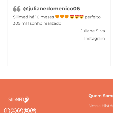
@julianedomenico06
Silimed há 10 meses
perfeito
305 ml ! sonho realizado
Juliane Silva
Instagram
Quem Som
Nossa Histór