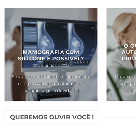
O Q
MAMOGRAFIA COM
AUT
SILICONE É POSSÍVEL?
CIRU
30 de junho de 2025
Se você tem implantes mamários ou
O que esp
está pensando em colocá-los, é
cirurgia
natural surgir a dúvida: [...]
faz
QUEREMOS OUVIR VOCÊ !