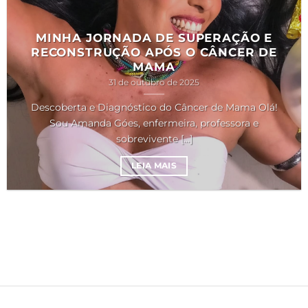
MINHA JORNADA DE SUPERAÇÃO E
RECONSTRUÇÃO APÓS O CÂNCER DE
MAMA
31 de outubro de 2025
Descoberta e Diagnóstico do Câncer de Mama Olá!
Sou Amanda Góes, enfermeira, professora e
sobrevivente [...]
LEIA MAIS