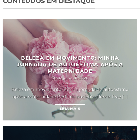
CONTEÚDOS EM DESTAQUE
BELEZA EM MOVIMENTO: MINHA
JORNADA DE AUTOESTIMA APÓS A
MATERNIDADE
30 de julho de 2026
Beleza em movimento: minha jornada de autoestima
após a maternidade Perfil da paciente Nome: Day [...]
LEIA MAIS